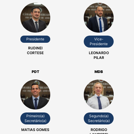
Presidente
Vice-
Presidente
RUDINEI
CORTESE
LEONARDO
PILAR
PDT
MDB
Primeiro(a)
Segundo(a)
Secretário(a)
Secretário(a)
MATIAS GOMES
RODRIGO